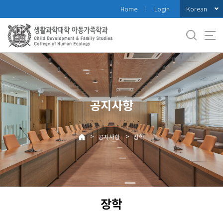
바
Korean
Home
Login
로
가
기
메
뉴
공지사항
>
>
공지사항
장학
장학