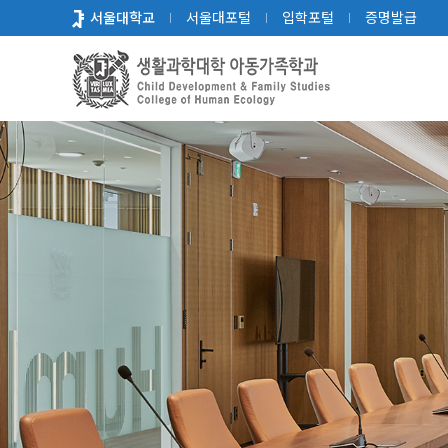
바
서울대학교
서울대포털
입학포털
증명발급
로
가
기
메
뉴