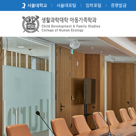
바
서울대학교
서울대포털
입학포털
증명발급
로
가
기
메
뉴