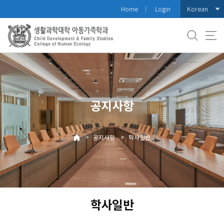
바
Korean
Home
Login
로
가
기
메
뉴
공지사항
>
>
공지사항
학사일반
학사일반