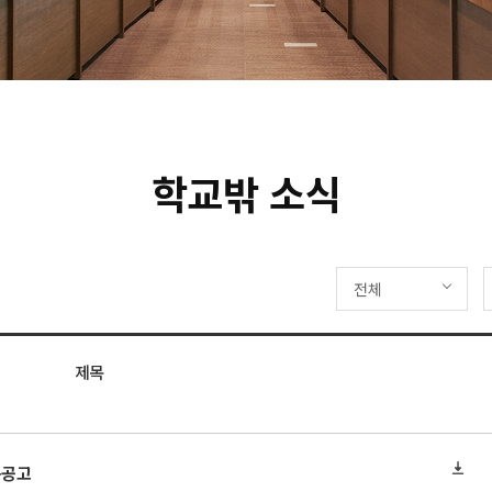
학교밖 소식
전체
제목
용공고