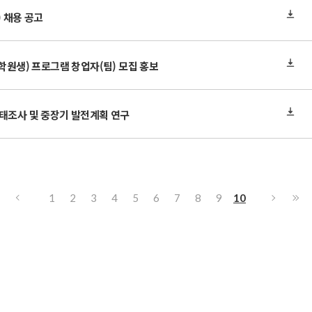
 채용 공고
2(대학원생) 프로그램 창업자(팀) 모집 홍보
실태조사 및 중장기 발전계획 연구
1
2
3
4
5
6
7
8
9
10