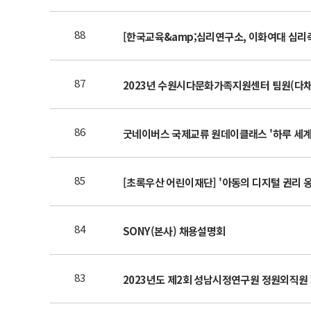
88
[한국교육&amp;심리연구소, 이화여대 심
87
2023년 수원시다문화가족지원센터 팀원(다채
86
굿네이버스 국제교류 원데이클래스 '하루 세계
85
[초록우산 어린이재단] '아동의 디지털 권리 
84
SONY(본사) 채용설명회
83
2023년도 제2회 성남시정연구원 정원외직원 채