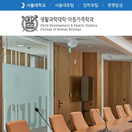
바
서울대학교
서울대포털
입학포털
증명발급
로
가
기
메
뉴