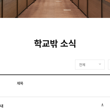
학교밖 소식
전체
제목
안내