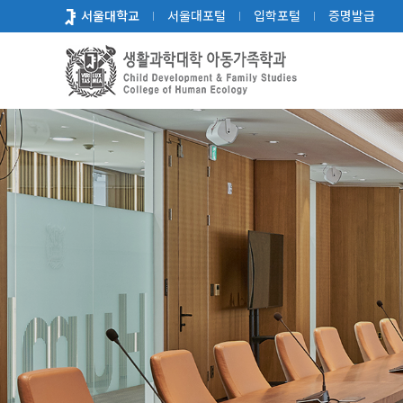
바
서울대학교
서울대포털
입학포털
증명발급
로
가
기
메
뉴