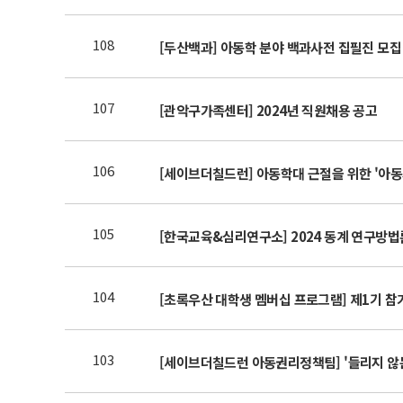
108
[두산백과] 아동학 분야 백과사전 집필진 모집
107
[관악구가족센터] 2024년 직원채용 공고
106
[세이브더칠드런] 아동학대 근절을 위한 '아
105
[한국교육&심리연구소] 2024 동계 연구방법
104
[초록우산 대학생 멤버십 프로그램] 제1기 참
103
[세이브더칠드런 아동권리정책팀] '들리지 않는