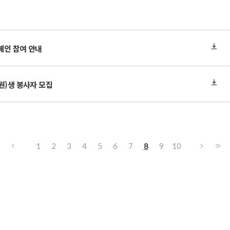
페인 참여 안내
원)생 봉사자 모집
1
2
3
4
5
6
7
8
9
10