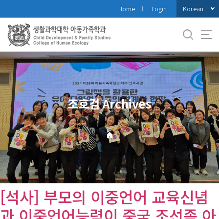
바
Korean
Home
Login
로
가
기
메
뉴
조호검 Archives
[석사] 부모의 이중언어 교육신념
과 이중언어능력이 중국 조선족 아