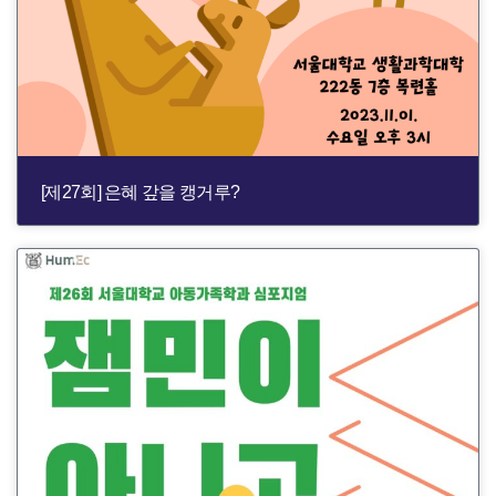
[제27회] 은혜 갚을 캥거루?