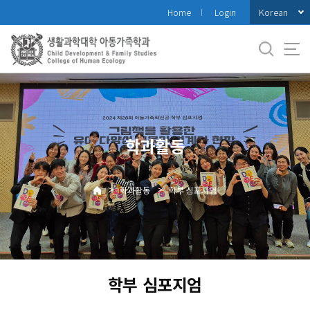
바
Korean
Home
Login
로
가
기
메
뉴
학과활동
>
>
학과활동
학부 심포지엄
학부 심포지엄