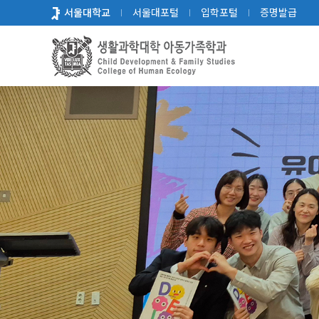
바
서울대학교
서울대포털
입학포털
증명발급
로
가
기
메
뉴