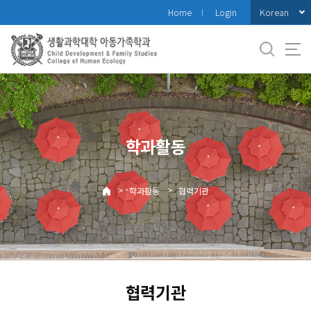
바
Korean
Home
Login
로
가
기
메
뉴
학과활동
>
>
학과활동
협력기관
협력기관