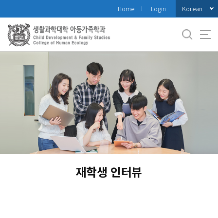
바
Korean
Home
Login
로
가
기
메
뉴
재학생 인터뷰