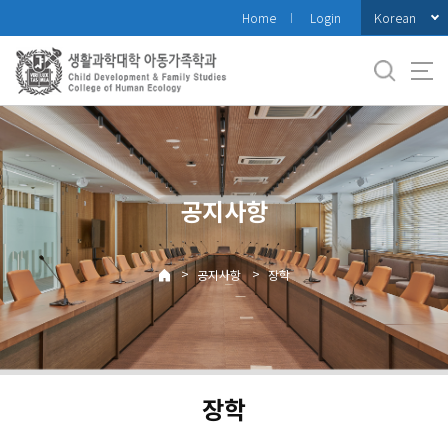
바
Korean
Home
Login
로
가
기
메
뉴
공지사항
>
>
공지사항
장학
장학