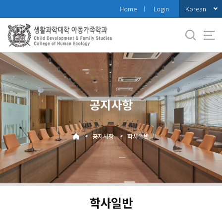
바
Korean
Home
Login
로
가
기
메
뉴
공지사항
>
>
공지사항
학사일반
학사일반