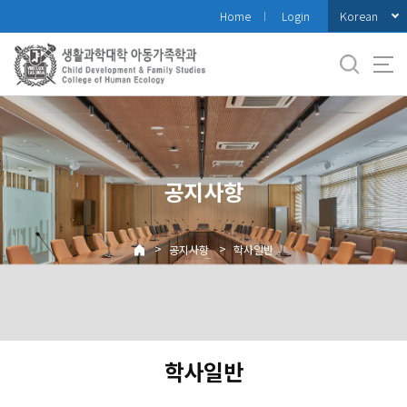
바
Korean
Home
Login
로
가
기
메
뉴
공지사항
>
>
공지사항
학사일반
학사일반