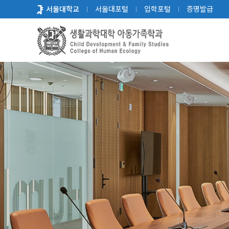
바
서울대학교
서울대포털
입학포털
증명발급
로
가
기
메
뉴