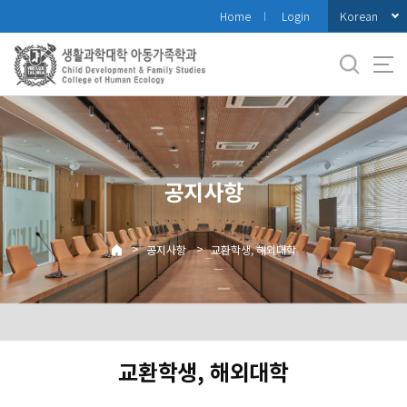
바
Korean
Home
Login
로
가
기
메
뉴
공지사항
>
>
공지사항
교환학생, 해외대학
교환학생, 해외대학