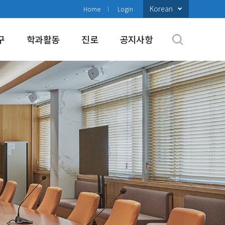
Korean
Home
Login
구
학과활동
진로
공지사항