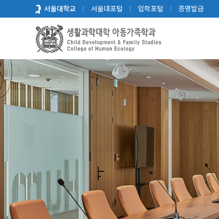
바
서울대학교
서울대포털
입학포털
증명발급
로
가
기
메
뉴