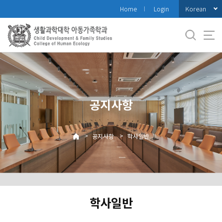
바
Korean
Home
Login
로
가
기
메
뉴
공지사항
>
>
공지사항
학사일반
학사일반