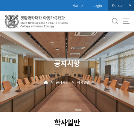
바
Korean
Home
Login
로
가
기
메
뉴
공지사항
>
>
공지사항
학사일반
학사일반