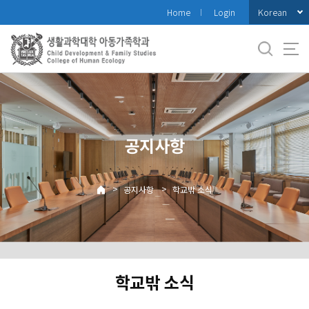
바
Korean
Home
Login
로
가
기
메
뉴
공지사항
>
>
공지사항
학교밖 소식
학교밖 소식