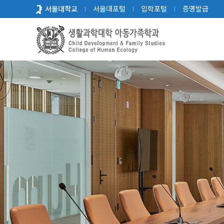
바
서울대학교
서울대포털
입학포털
증명발급
로
가
기
메
뉴