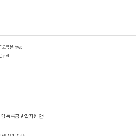
문요약본.hwp
.pdf
부담 등록금 반값지원 안내
학생 선발 안내