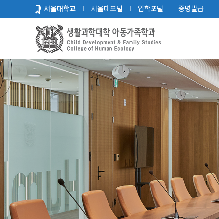
바
서울대학교
서울대포털
입학포털
증명발급
로
가
기
메
뉴