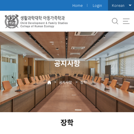
바
Korean
Home
Login
로
가
기
메
뉴
공지사항
>
>
공지사항
장학
장학