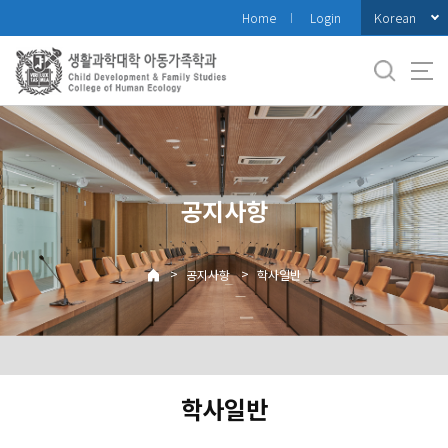
바
Korean
Home
Login
로
가
기
메
뉴
공지사항
>
>
공지사항
학사일반
학사일반