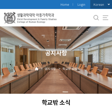
바
Korean
Home
Login
로
가
기
메
뉴
공지사항
>
>
공지사항
학교밖 소식
학교밖 소식