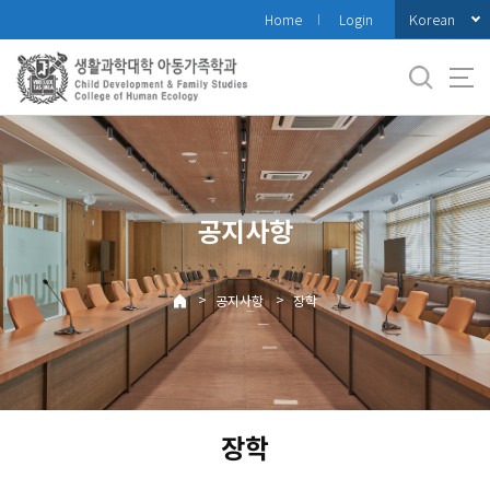
바
Korean
Home
Login
로
가
기
메
뉴
공지사항
>
>
공지사항
장학
장학