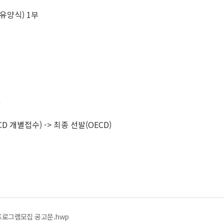
자유양식) 1부
0
D 개별접수) -> 최종 선발(OECD)
 프로그램모집 공고문.hwp