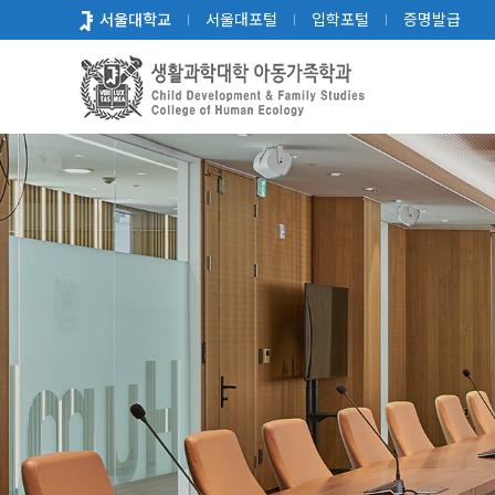
바
서울대학교
서울대포털
입학포털
증명발급
로
가
기
메
뉴