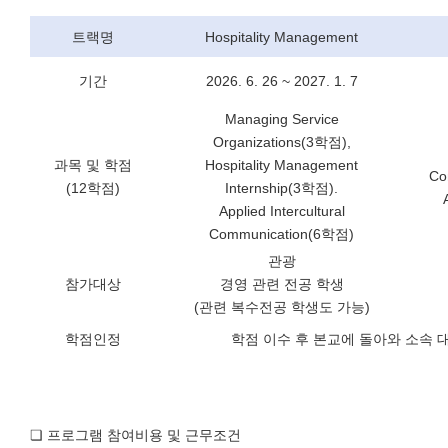
트랙명
Hospitality Management
기간
2026. 6. 26 ~ 2027. 1. 7
Managing Service
Organizations(3
학점
),
과목 및 학점
Hospitality Management
Co
(12
학점
)
Internship(3
학점
).
Applied Intercultural
Communication(6
학점
)
관광
참가대상
경영 관련 전공 학생
(
관련 복수전공 학생도 가능
)
학점인정
학점 이수 후 본교에 돌아와 소속 
❏
프로그램 참여비용 및 근무조건