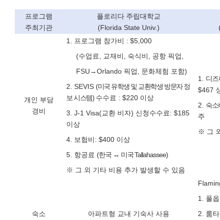
프로그램
플로리다 주립대학교
주최기관
(Florida State Univ.)
1.
프로그램 참가비
: $5,000
(
수업료
,
교재비
,
숙식비
,
공항 픽업
,
FSU
→
Orlando
픽업
,
문화체험 포함
)
1.
디즈
2. SEVIS
(
미국 유학생 및 교환학생 방문자 정
$467
보 시스템
)
수수료
: $220
이상
개인 부담
2.
숙소
경비
3. J-1 Visa(
교환 비자
)
신청수수료
: $185
주
이상
※
그 
4.
보험비
: $400
이상
5.
항공료
(
한국 ↔ 미국
Tallahassee)
※
그 외 기타 비용 추가 발생할 수 있음
Flamin
1.
풀옵
숙소
아파트형 교내 기숙사 사용
2.
룸타