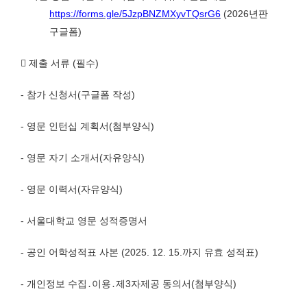
https://forms.gle/5JzpBNZMXyvTQsrG6
(2026
년판
구글폼
)

제출 서류
(
필수
)
-
참가 신청서
(
구글폼 작성
)
-
영문 인턴십 계획서
(
첨부양식
)
-
영문 자기 소개서
(
자유양식
)
-
영문 이력서
(
자유양식
)
-
서울대학교 영문 성적증명서
-
공인 어학성적표 사본
(2025. 12. 15.
까지 유효 성적표
)
-
개인정보 수집
․
이용
․
제
3
자제공 동의서
(
첨부양식
)