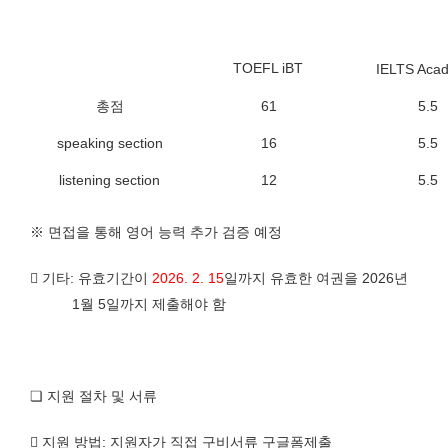
TOEFL iBT
IELTS Aca
총점
61
5.5
speaking section
16
5.5
listening section
12
5.5
※
면접을 통해 영어 능력 추가 검증 예정

기타
:
유효기간이
2026. 2. 15
일까지 유효한 여권을
2026
년
1
월
5
일까지 제출해야 함
❏
지원 절차 및 서류

지원 방법
:
지원자가 직접 구비서류 구글폼제출