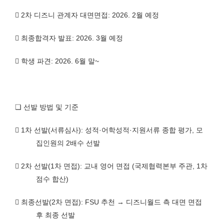

2
차 디즈니 관계자 대면면접
: 2026. 2
월 예정

최종합격자 발표
: 2026. 3
월 예정

학생 파견
: 2026. 6
월 말
~
❏
선발 방법 및 기준

1
차 선발
(
서류심사
):
성적
·
어학성적
·
지원서류 종합 평가
,
모
집인원의
2
배수 선발

2
차 선발
(1
차 면접
):
교내 영어 면접
(
국제협력본부 주관
, 1
차
점수 합산
)

최종선발
(2
차 면접
):
FSU
추천
→
디즈니월드 측 대면 면접
후 최종 선발