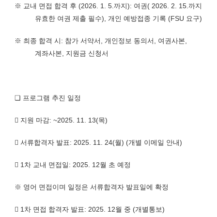
※
교내 면접 합격 후
(2026. 1. 5.
까지
):
여권
( 2026. 2. 15.
까지
유효한 여권 제출 필수
),
개인 예방접종 기록
(FSU
요구
)
※
최종 합격 시
:
참가 서약서
,
개인정보 동의서
,
여권사본
,
계좌사본
,
지원금 신청서
❏
프로그램 추진 일정

지원 마감
: ~2025. 11. 13(
목
)

서류합격자 발표
: 2025. 11. 24(
월
) (
개별 이메일 안내
)

1
차 교내 면접일
: 2025. 12
월 초 예정
※
영어 면접이며 일정은 서류합격자 발표일에 확정

1
차 면접 합격자 발표
: 2025. 12
월 중
(
개별통보
)