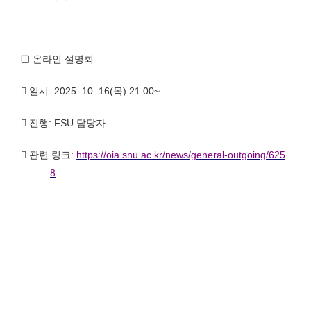
❏
온라인 설명회

일시
: 2025. 10. 16(
목
) 21:00~

진행
: FSU
담당자

관련 링크
:
https://oia.snu.ac.kr/news/general-outgoing/625
8