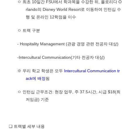
ㅇ 최초
10
일간
FSU
에서 학과목을 수강한 뒤
,
플로리다
O
rlando
의
Disney World Resort
로 이동하여 인턴십 수
행 및 온라인
12
학점을 이수
ㅇ 트랙 구분
- Hospitality Management (
관광 경영 관련 전공자 대상
)
-Intercultural Communication(
기타 전공자 대상
)
※
우리 학교 학생은 모두
Intercultural Communication tr
ack
에 배정
됨
ㅇ 인턴십 근무조건
:
현장 업무
,
주
37.5
시간
,
시급
$18(
최
저임금
)
기준
❏
트랙별 세부 내용