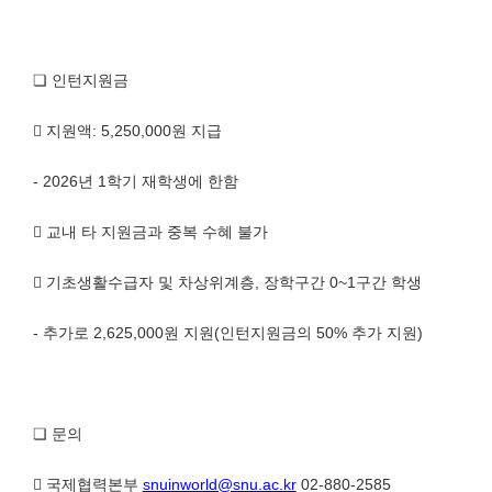
❏
인턴지원금

지원액
: 5,250,000
원 지급
- 2026
년
1
학기 재학생에 한함

교내 타 지원금과 중복 수혜 불가

기초생활수급자 및 차상위계층
,
장학구간
0~1
구간 학생
-
추가로
2,625,000
원 지원
(
인턴지원금의
50%
추가 지원
)
❏
문의

국제협력본부
snuinworld@snu.ac.kr
02-880-2585