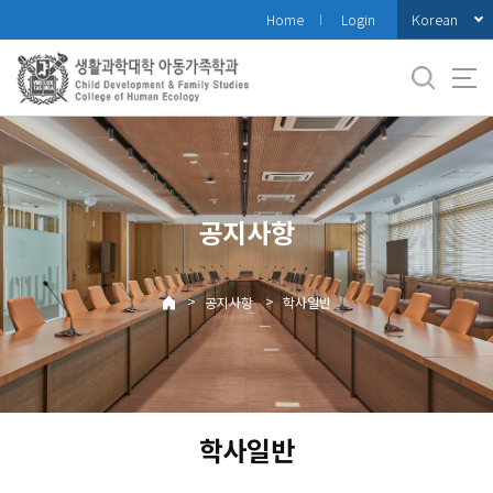
바
Korean
Home
Login
로
가
기
메
뉴
공지사항
>
>
공지사항
학사일반
학사일반