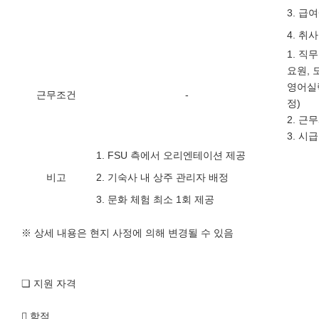
3.
급여
4.
취사
1.
직무
요원
,
영어실
근무조건
-
정
)
2.
근무
3.
시급
1. FSU
측에서 오리엔테이션 제공
비고
2.
기숙사 내 상주 관리자 배정
3.
문화 체험 최소
1
회 제공
※
상세 내용은 현지 사정에 의해 변경될 수 있음
❏
지원 자격

학적