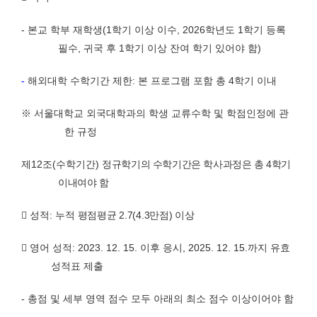
-
본교 학부 재학생
(1
학기 이상 이수
, 2026
학년도
1
학기 등록
필수
,
귀국 후
1
학기 이상 잔여 학기 있어야 함
)
-
해외대학 수학기간 제한
:
본 프로그램 포함 총
4
학기 이내
※
서울대학교 외국대학과의 학생 교류수학 및 학점인정에 관
한 규정
제
12
조
(
수학기간
)
정규학기의 수학기간은 학사과정은 총
4
학기
이내여야 함

성적
:
누적 평점평균
2.7(4.3
만점
)
이상

영어 성적
: 2023. 12. 15.
이후 응시
, 2025. 12. 15.
까지 유효
성적표 제출
-
총점 및 세부 영역 점수 모두 아래의 최소 점수 이상이어야 함