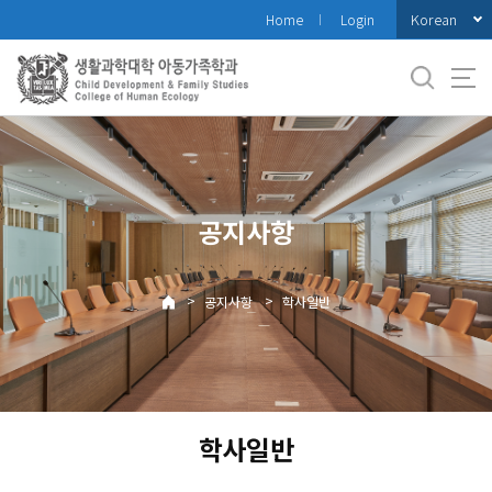
바
Korean
Home
Login
로
가
기
메
뉴
공지사항
>
>
공지사항
학사일반
학사일반