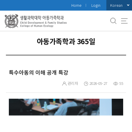
바
Korean
Home
Login
로
가
기
메
뉴
아동가족학과 365일
특수아동의 이해 공개 특강
관리자
2026-05-27
55