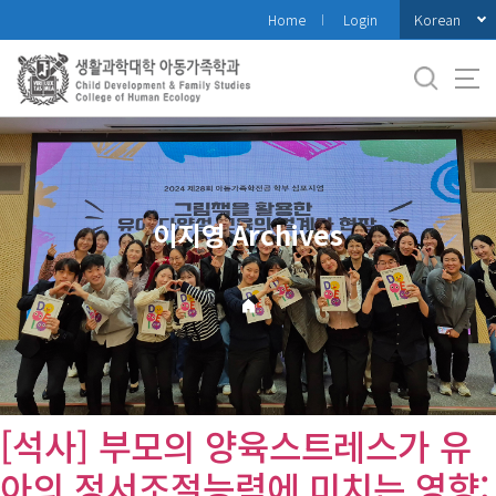
바
Korean
Home
Login
로
가
기
메
뉴
이지영 Archives
[석사] 부모의 양육스트레스가 유
아의 정서조절능력에 미치는 영향: